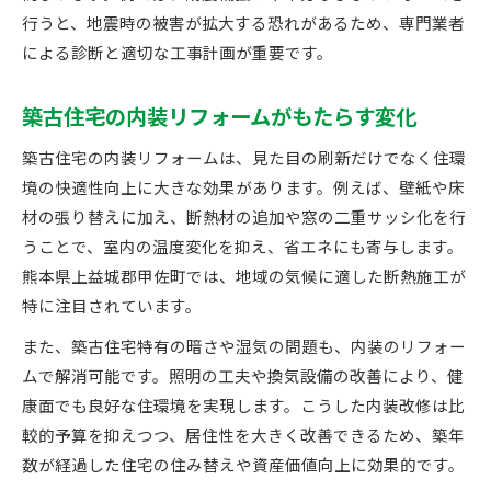
リフォームで実現する安心と快適の両立策
行うと、地震時の被害が拡大する恐れがあるため、専門業者
築年数を考慮した性能向上リフォームの実践法
による診断と適切な工事計画が重要です。
断熱や耐震を組み合わせた改修の重要性
築古住宅の内装リフォームがもたらす変化
リフォームプランは暮らしやすさが基本
地元業者と作る信頼のリフォーム体制
築古住宅の内装リフォームは、見た目の刷新だけでなく住環
境の快適性向上に大きな効果があります。例えば、壁紙や床
材の張り替えに加え、断熱材の追加や窓の二重サッシ化を行
うことで、室内の温度変化を抑え、省エネにも寄与します。
熊本県上益城郡甲佐町では、地域の気候に適した断熱施工が
特に注目されています。
また、築古住宅特有の暗さや湿気の問題も、内装のリフォー
ムで解消可能です。照明の工夫や換気設備の改善により、健
康面でも良好な住環境を実現します。こうした内装改修は比
較的予算を抑えつつ、居住性を大きく改善できるため、築年
数が経過した住宅の住み替えや資産価値向上に効果的です。