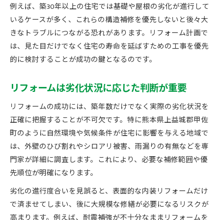
例えば、築30年以上の住宅では基礎や屋根の劣化が進行して
耐震リフォームは内装との同時施工も有効
いるケースが多く、これらの構造補修を優先しないと後々大
補助金活用で賢く住まいを見直す方法
きなトラブルにつながる恐れがあります。リフォーム計画で
リフォーム補助金を活用するための基本知識
は、見た目だけでなく住宅の寿命を延ばすための工事を優先
築年数別に使える熊本県の補助金一覧の活用法
的に検討することが成功の鍵となるのです。
リフォームと補助金申請の流れを徹底解説
リフォームは劣化状況に応じた判断が重要
補助金を活かしたリフォーム計画の立て方
リフォーム業者と連携した補助金相談のコツ
リフォームの成功には、築年数だけでなく実際の劣化状況を
限られた予算で実現する快適な家改修
正確に把握することが不可欠です。特に熊本県上益城郡甲佐
町のように自然環境や気候条件が住宅に影響を与える地域で
リフォームは予算内で効果的に進めるのがコツ
は、外壁のひび割れやシロアリ被害、雨漏りの有無などを専
築年数別の改修優先度と費用配分の考え方
門家が詳細に調査します。これにより、必要な補修範囲や優
部分リフォームで叶える快適な住まいづくり
先順位が明確になります。
リフォーム費用と施工内容のバランス感覚
劣化の進行度合いを見誤ると、表面的な内装リフォームだけ
口コミを活かしたリフォーム会社選びの工夫
で済ませてしまい、後に大規模な修繕が必要になるリスクが
安心と性能両立のためのリフォーム戦略
高まります。例えば、耐震補強が不十分なままリフォームを