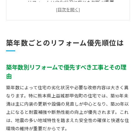
リフォームは劣化状況に応じた判断が重要
築古住宅の内装リフォームがもたらす変化
築浅と築古で異なるリフォームの進め方
熊本のリフォーム業者選びで失敗しないコツ
古い住宅に最適な改修タイミングを知る
築年数ごとのリフォーム優先順位は
築年数とリフォーム時期の最適な見極め方
劣化症状ごとに考えるリフォームの適齢期
築年数別リフォームで優先すべき工事とその理
熊本の住宅で注意すべき老朽化ポイント
由
リフォーム計画は築年数別の診断がカギ
改修タイミングを逃さないためのチェック項目
築年数によって住宅の劣化状況や必要な改修内容は大きく異
なります。特に熊本県上益城郡甲佐町の住宅では、築10年未
熊本県で注目される耐震リフォーム事例
満は主に内装の更新や設備の見直しが中心となり、築20年以
熊本の耐震リフォームは築年数に応じて変わる
上になると耐震補強や断熱性能の向上が優先されます。これ
リフォームで得られる安心と耐震性能向上例
は、地震の多い地域特性を踏まえた安全性の確保と快適な住
築古住宅の耐震リフォーム成功の秘訣
環境の維持が重要だからです。
地元業者による耐震改修の実際とポイント