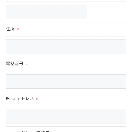
当社では、個人情報の漏洩等がなされないよう、適切に
安全管理対策を実施します。
＜個人情報を与えなかった場合に生じる結果＞
住所
※
必要な情報を頂けない場合は、それに対応した当社のサ
ービスをご提供できない場合がございますので予めご了
承ください。
電話番号
※
＜個人情報の開示･訂正・削除･利用停止の手続について
＞
当社では、お客様の個人情報の開示･訂正･削除・利用停
止の手続を定めさせて頂いております。
ご本人である事を確認のうえ、対応させて頂きます。
E-mailアドレス
※
個人情報の開示･訂正･削除・利用停止の具体的手続きに
つきましては、お電話でお問合せ下さい。