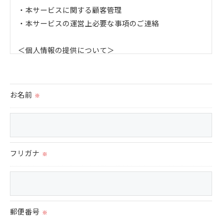
・本サービスに関する顧客管理
・本サービスの運営上必要な事項のご連絡
＜個人情報の提供について＞
当社ではお客様の同意を得た場合または法令に定められ
た場合を除き、
取得した個人情報を第三者に提供することはいたしませ
お名前
※
ん。
＜個人情報の委託について＞
当社では、利用目的の達成に必要な範囲において、個人
フリガナ
※
情報を外部に委託する場合があります。
これらの委託先に対しては個人情報保護契約等の措置を
とり、適切な監督を行います。
＜個人情報の安全管理＞
郵便番号
※