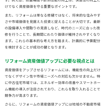
す。例えば、耐震補強や断熱性能の向上は、快適性の向上だ
化
けでなく資産価値を守る重要なポイントです。
600万円で広がるリフォームの資産価値向上策
また、リフォームは単なる修繕ではなく、将来的な住みやす
限られた予算でリフォーム価値を引き出すコツ
さや市場価値を見据えた投資と捉えることが大切です。最新
予算ごとのリフォーム優先順位と価値の違い
の設備導入や間取りの見直しなど、時代のニーズに合った改
コストパフォーマンス重視のリフォーム選択術
修を行うことで、長期間にわたり価値が維持されやすくなり
長く安心して住むためのリフォームとは
ます。これらの基本的な考え方を踏まえ、計画的に予算配分
長期的な価値維持に役立つリフォームの視点
を検討することが成功の鍵となります。
リフォームで安心できる住まいを手に入れる方
リフォーム資産価値アップに必要な視点とは
法
築年数に合わせたリフォーム価値の高め方
資産価値をアップさせるリフォームには、機能性の向上だけ
耐久性向上と資産価値維持のリフォーム戦略
でなくデザイン性や市場ニーズへの対応も欠かせません。特
リフォーム資産価値を長く保つための工夫
に中古住宅市場では、エネルギー効率の改善やスマートホー
ム機能の導入が注目されており、これらを取り入れることで
築年数ごとの資産価値とリフォーム効果
競争力が高まります。
築40年住宅のリフォーム価値と資産維持法
築年数別リフォームで資産価値はどう変わるか
さらに、リフォームの資産価値アップには地域の不動産市場