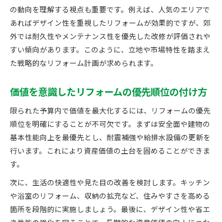
の動向を理解する視点も重要です。例えば、人気のエリアで
古い家のリフォームで価値を引き出すポイント
あればデザイン性を重視したリフォームが効果的ですが、郊
築古物件のリフォーム資産価値向上の秘訣
外では耐久性やメンテナンス性を優先した改修が評価されや
築年数ごとのリフォーム効果とメリット比較
すい傾向があります。このように、立地や市場特性を踏まえ
将来を見据えたリフォーム判断の極意
た戦略的なリフォーム計画が求められます。
将来の資産価値を考えたリフォーム判断基準
リフォームと建て替えどちらが価値を高めるか
価値を意識したリフォームの優先順位の付け方
リフォーム計画で損しないための重要な視点
限られた予算内で価値を最大化するには、リフォームの優先
資産価値変動を見越したリフォームの決め方
順位を明確にすることが不可欠です。まずは安全面や建物の
売却時にも強いリフォーム価値の作り方
基本性能向上を最優先とし、耐震補強や給排水設備の更新を
行います。これにより資産価値の土台を固めることができま
す。
次に、生活の快適性や見た目の改善を検討します。キッチン
や浴室のリフォーム、収納の拡充など、住みやすさを高める
箇所を段階的に実施しましょう。最後に、デザイン性や省エ