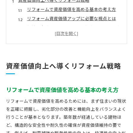
資産価値向上へ導くリフォーム戦略
リフォームで資産価値を高める基本の考え方
リフォーム資産価値アップに必要な視点とは
価値を意識したリフォームの優先順位の付け方
資産価値を守るリフォーム実例に学ぶポイント
リフォームと資産価値維持の関係性を徹底解説
リフォームで家の価値は本当に上がる？
資産価値向上へ導くリフォーム戦略
リフォームで家の価値が上がる理由とその根拠
リフォーム資産価値向上の仕組みを正しく知る
リフォーム後の固定資産税への影響はあるのか
リフォームで資産価値を高める基本の考え方
資産価値が上がるリフォームと下がるケースの
違い
リフォームで資産価値を高めるためには、まず住まいの現状
を正確に把握し、劣化部分の改善と機能向上をバランスよく
実際にリフォームで価値が変わった事例を紹介
行うことが基本となります。築年数が経過している建物ほ
予算別に考える価値重視のリフォーム術
ど、構造的な安全性や耐久性の確保が資産価値維持の要で
予算500万円で実現するリフォーム価値の最大